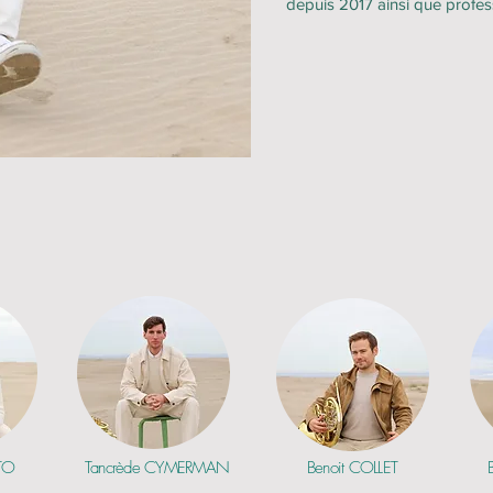
depuis 2017 ainsi que profe
TO
Tancrède CYMERMAN
Benoit COLLET