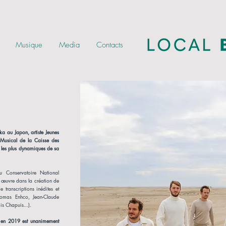
Musique
Media
Contacts
ka au Japon, artiste Jeunes
 Musical de la Caisse des
s les plus dynamiques de sa
 Conservatoire National
e œuvre dans la création de
 transcriptions inédites et
homas Enhco, Jean-Claude
s Chapuis...).
e en 2019 est unanimement