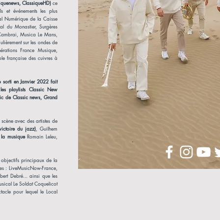
siquenews, ClassiqueHD)
ce
ls et événements les plus
val Numérique de la Caisse
val du Monastier, Surgères
e Cambrai, Musica Le Mans,
gulièrement sur les ondes de
nérations France Musique,
ole française des cuivres à
 sorti en Janvier 2022 fait
 les playlists Classic New
lic de Classic news, Grand
 scène avec des artistes de
ictoire du jazz)
, Guilhem
 la musique
Romain Leleu,
 objectifs principaux de la
ires : LiveMusicNow-France,
bert Debré... ainsi que les
sical Le Soldat Coquelicot
ctacle pour lequel le Local