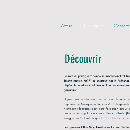
Accueil
Biographie
Concerts
Découvrir
Lauréat du prestigieux concours international d’Osa
Talents depuis 2017 et soutenus par le Mécénat
dépôts, le Local Brass Quintet est l’un des ensemble
génération.
Depuis leur master de musique de chambre au
Supérieur de Musique de Paris en 2018, le quintett
nouveaux répertoires pour cette formation autour de
commandes auprès de compositeurs brillants (T
Gengembre, Gabriel Philippot, David Hudry, Françoi
Leur premier CD « Stay tuned » sorti chez Klarth