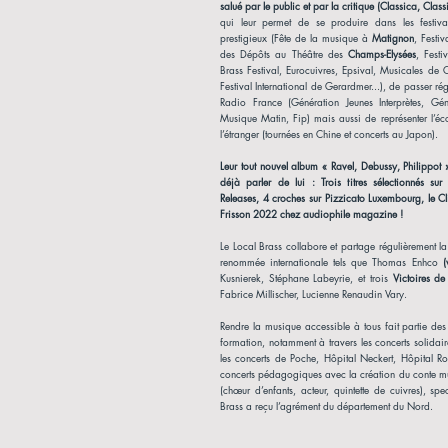
salué par le public et par la critique
(Classica, Clas
qui leur permet de se produire dans les festiva
prestigieux (Fête de la musique à
Matignon
, Festi
des Dépôts au Théâtre des
Champs-Elysées
, Festi
Brass Festival, Eurocuivres, Epsival, Musicales d
Festival International de Gerardmer...), de passer ré
Radio France (Génération Jeunes Interprètes, Gé
Musique Matin, Fip) mais aussi de représenter l’éc
l’étranger (tournées en Chine et concerts au Japon).
Leur tout nouvel album « Ravel, Debussy, Philippot »
déjà parler de lui : Trois titres sélectionnés sur
Releases, 4 croches sur Pizzicato Luxembourg, le C
Frisson 2022 chez audiophile magazine !
Le Local Brass collabore et partage régulièrement la
renommée internationale tels que Thomas Enhco
(v
Kusnierek, Stéphane Labeyrie, et trois
Victoires de
Fabrice Millischer, Lucienne Renaudin Vary.
Rendre la musique accessible à tous fait partie des
formation, notamment à travers les concerts solida
les concerts de Poche, Hôpital Neckert, Hôpital Ro
concerts pédagogiques avec la création du conte mu
(chœur d’enfants, acteur, quintette de cuivres), spe
Brass a reçu l’agrément du département du Nord.