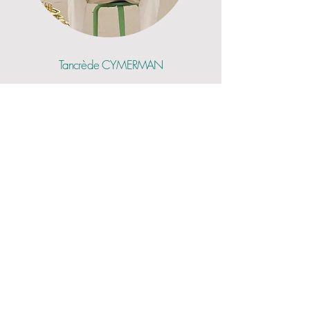
Tancrède CYMERMAN
François PETITPREZ